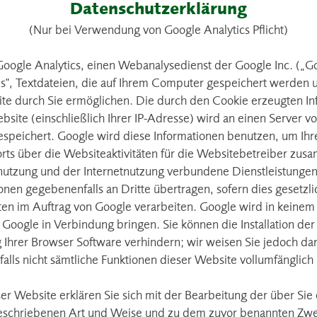
Datenschutzerklärung
(Nur bei Verwendung von Google Analytics Pflicht)
oogle Analytics, einen Webanalysedienst der Google Inc. („Go
s", Textdateien, die auf Ihrem Computer gespeichert werden u
e durch Sie ermöglichen. Die durch den Cookie erzeugten In
site (einschließlich Ihrer IP-Adresse) wird an einen Server 
espeichert. Google wird diese Informationen benutzen, um Ih
ts über die Websiteaktivitäten für die Websitebetreiber zu
nutzung und der Internetnutzung verbundene Dienstleistungen
onen gegebenenfalls an Dritte übertragen, sofern dies gesetzl
ten im Auftrag von Google verarbeiten. Google wird in keinem F
Google in Verbindung bringen. Sie können die Installation der
 Ihrer Browser Software verhindern; wir weisen Sie jedoch dara
falls nicht sämtliche Funktionen dieser Website vollumfänglich
er Website erklären Sie sich mit der Bearbeitung der über Si
beschriebenen Art und Weise und zu dem zuvor benannten Zwe