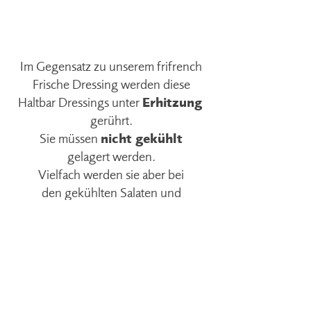
Im Gegensatz zu unserem frifrench
Frische Dressing werden diese
Haltbar Dressings unter
Erhitzung
gerührt.
Sie müssen
nicht gekühlt
gelagert werden.
Vielfach werden sie aber bei
den gekühlten Salaten und
Produkten präsentiert, damit sie
frischer erscheinen.
Ihr Geschmack ist nicht
wirklich so frisch.